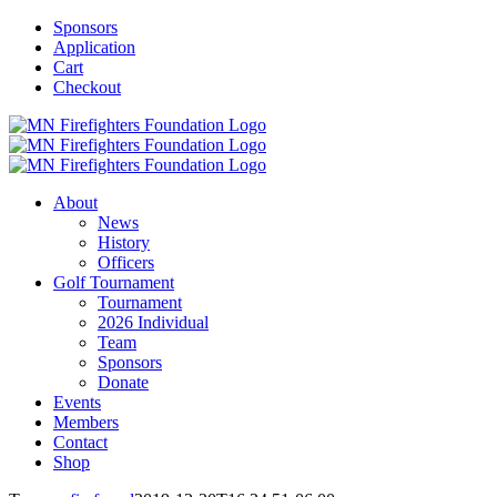
Skip
Sponsors
to
Application
content
Cart
Checkout
About
News
History
Officers
Golf Tournament
Tournament
2026 Individual
Team
Sponsors
Donate
Events
Members
Contact
Shop