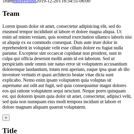
Team
mnfirefound
2019-12-20T16:34:51-06:00
Team
Lorem ipsum dolor sit amet, consectetur adipisicing elit, sed do
eiusmod tempor incididunt ut labore et dolore magna aliqua. Ut
enim ad minim veniam, quis nostrud exercitation ullamco laboris nisi
ut aliquip ex ea commodo consequat. Duis aute irure dolor in
reprehenderit in voluptate velit esse cillum dolore eu fugiat nulla
pariatur. Excepteur sint occaecat cupidatat non proident, sunt in
culpa qui officia deserunt mollit anim id est laborum. Sed ut
perspiciatis unde omnis iste natus error sit voluptatem accusantium
doloremque laudantium, totam rem aperiam, eaque ipsa quae ab illo
inventore veritatis et quasi architecto beatae vitae dicta sunt
explicabo. Nemo enim ipsam voluptatem quia voluptas sit
aspernatur aut odit aut fugit, sed quia consequuntur magni dolores
eos qui ratione voluptatem sequi nesciunt. Neque porro quisquam
est, qui dolorem ipsum quia dolor sit amet, consectetur, adipisci velit,
sed quia non numquam eius modi tempora incidunt ut labore et
dolore magnam aliquam quaerat voluptatem.
Close
×
product
quick
Title
view